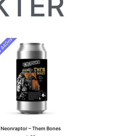
KTER
 440ml
Neonraptor – Them Bones