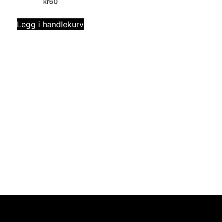
kr
60
Legg i handlekurv