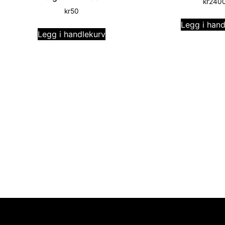
kr
240
kr
50
Legg i hand
Legg i handlekurv