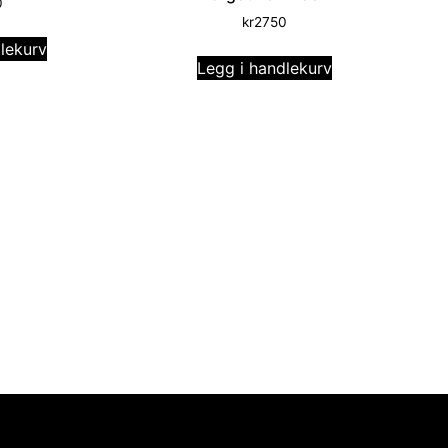
0
kr
2750
lekurv
Legg i handlekurv