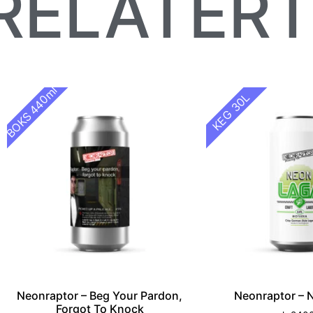
RELATER
BOKS 440ml
KEG 30L
Neonraptor – Beg Your Pardon,
Neonraptor – 
Forgot To Knock