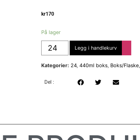
kr
170
På lager
Legg i handlekurv
Kategorier:
24
,
440ml boks
,
Boks/Flaske
Del :