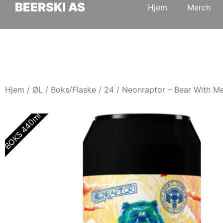
BEERSKI AS
Hjem
Merch
Hjem
/
ØL
/
Boks/Flaske
/
24
/ Neonraptor – Bear With M
BOKS 440ml