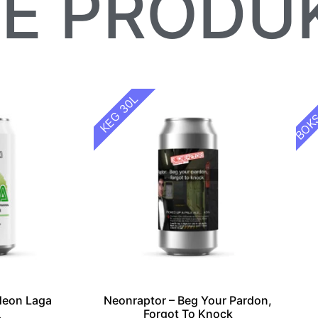
TE PRODU
BOKS
KEG 30L
Neon Laga
Neonraptor – Beg Your Pardon,
Forgot To Knock