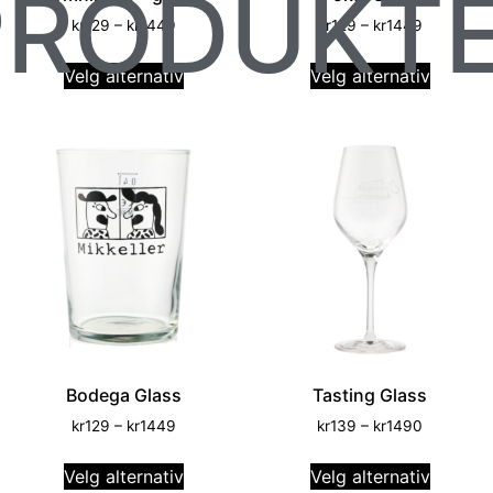
PRODUKT
kr
129
–
kr
1449
kr
129
–
kr
1449
Velg alternativ
Velg alternativ
Bodega Glass
Tasting Glass
kr
129
–
kr
1449
kr
139
–
kr
1490
Velg alternativ
Velg alternativ