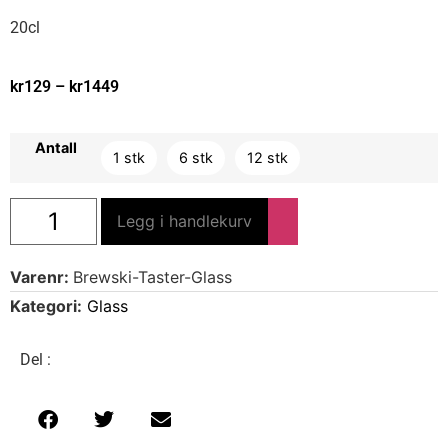
20cl
kr
129
–
kr
1449
Antall
1 stk
6 stk
12 stk
Legg i handlekurv
Varenr:
Brewski-Taster-Glass
Kategori:
Glass
Del :