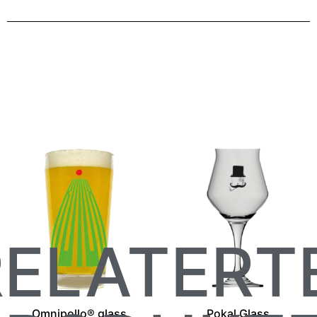
RELATERT
Omnipollo® glass
Pokal Glass