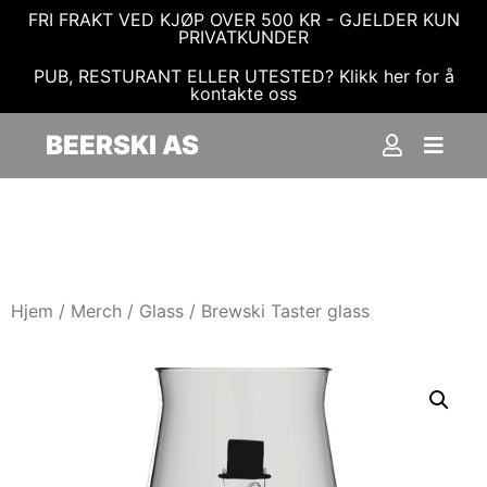
FRI FRAKT VED KJØP OVER 500 KR - GJELDER KUN
PRIVATKUNDER
PUB, RESTURANT ELLER UTESTED? Klikk her for å
kontakte oss
BEERSKI AS
Hjem
/
Merch
/
Glass
/ Brewski Taster glass